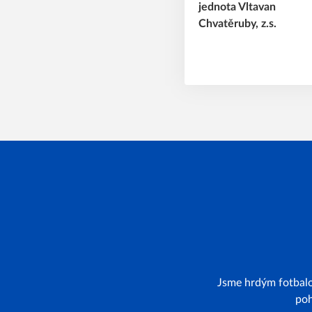
Jsme hrdým fotbalo
poh