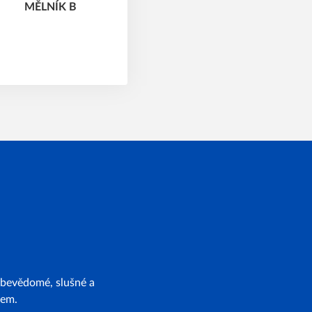
ebevědomé, slušné a
tem.