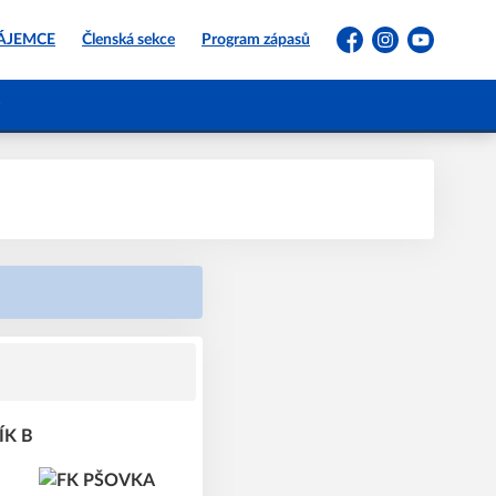
ZÁJEMCE
Členská sekce
Program zápasů
Facebook
Instagram
YouTube
ÍK B