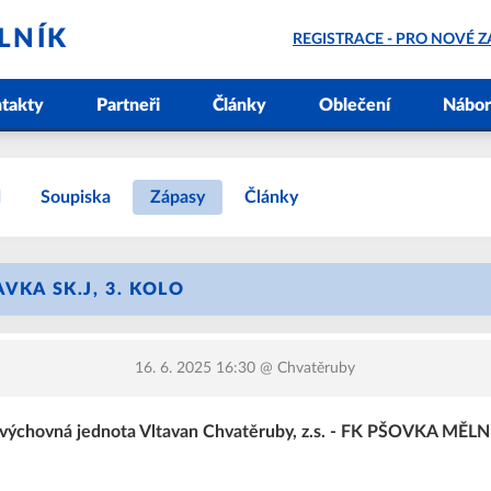
LNÍK
REGISTRACE - PRO NOVÉ 
takty
Partneři
Články
Oblečení
Nábor
d
Soupiska
Zápasy
Články
VKA SK.J, 3. KOLO
16. 6. 2025 16:30
@ Chvatěruby
ovýchovná jednota Vltavan Chvatěruby, z.s. - FK PŠOVKA MĚLN