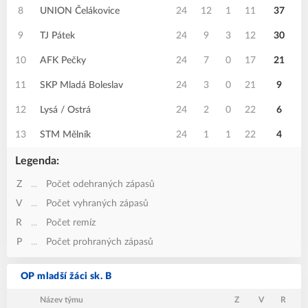
8
UNION Čelákovice
24
12
1
11
37
9
TJ Pátek
24
9
3
12
30
10
AFK Pečky
24
7
0
17
21
5
11
SKP Mladá Boleslav
24
3
0
21
9
4
12
Lysá / Ostrá
24
2
0
22
6
1
13
STM Mělník
24
1
1
22
4
2
Legenda:
Z
...
Počet odehraných zápasů
V
...
Počet vyhraných zápasů
R
...
Počet remíz
P
...
Počet prohraných zápasů
OP mladší žáci sk. B
Název týmu
Z
V
R
P