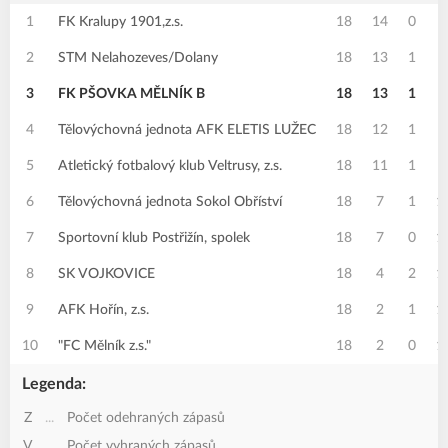
1
FK Kralupy 1901,z.s.
18
14
0
4
2
STM Nelahozeves/Dolany
18
13
1
4
3
FK PŠOVKA MĚLNÍK B
18
13
1
4
4
Tělovýchovná jednota AFK ELETIS LUŽEC
18
12
1
5
5
Atletický fotbalový klub Veltrusy, z.s.
18
11
1
6
6
Tělovýchovná jednota Sokol Obříství
18
7
1
1
7
Sportovní klub Postřižín, spolek
18
7
0
1
8
SK VOJKOVICE
18
4
2
1
9
AFK Hořín, z.s.
18
2
1
1
10
"FC Mělník z.s."
18
2
0
1
Legenda:
Z
...
Počet odehraných zápasů
V
...
Počet vyhraných zápasů