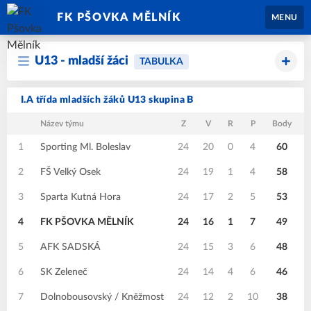
FK PŠOVKA MĚLNÍK
MENU
U13 - mladší žáci
TABULKA
I.A třída mladších žáků U13 skupina B
Název týmu
Z
V
R
P
Body
1
Sporting Ml. Boleslav
24
20
0
4
60
1
2
FŠ Velký Osek
24
19
1
4
58
1
3
Sparta Kutná Hora
24
17
2
5
53
1
4
FK PŠOVKA MĚLNÍK
24
16
1
7
49
1
5
AFK SADSKÁ
24
15
3
6
48
1
6
SK Zeleneč
24
14
4
6
46
7
Dolnobousovský / Kněžmost
24
12
2
10
38
1