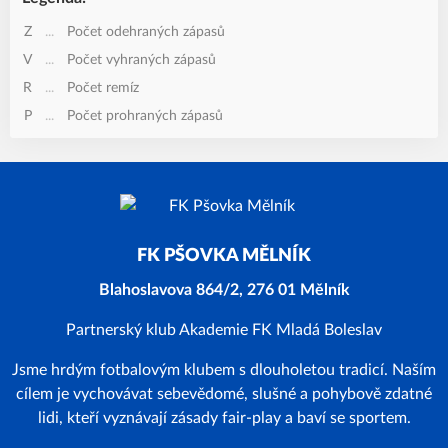
Z
...
Počet odehraných zápasů
V
...
Počet vyhraných zápasů
R
...
Počet remíz
P
...
Počet prohraných zápasů
FK PŠOVKA MĚLNÍK
Blahoslavova 864/2, 276 01 Mělník
Partnerský klub Akademie FK Mladá Boleslav
Jsme hrdým fotbalovým klubem s dlouholetou tradicí. Naším
cílem je vychovávat sebevědomé, slušné a pohybově zdatné
lidi, kteří vyznávají zásady fair-play a baví se sportem.