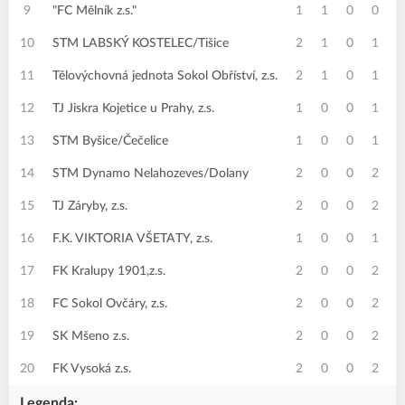
9
"FC Mělník z.s."
1
1
0
0
10
STM LABSKÝ KOSTELEC/Tišice
2
1
0
1
11
Tělovýchovná jednota Sokol Obříství, z.s.
2
1
0
1
12
TJ Jiskra Kojetice u Prahy, z.s.
1
0
0
1
13
STM Byšice/Čečelice
1
0
0
1
14
STM Dynamo Nelahozeves/Dolany
2
0
0
2
15
TJ Záryby, z.s.
2
0
0
2
16
F.K. VIKTORIA VŠETATY, z.s.
1
0
0
1
17
FK Kralupy 1901,z.s.
2
0
0
2
18
FC Sokol Ovčáry, z.s.
2
0
0
2
19
SK Mšeno z.s.
2
0
0
2
20
FK Vysoká z.s.
2
0
0
2
Legenda: