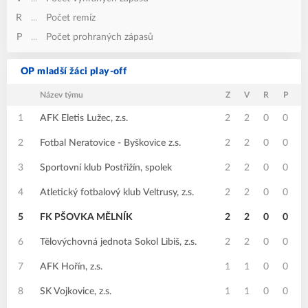
R
...
Počet remíz
P
...
Počet prohraných zápasů
OP mladší žáci play-off
Název týmu
Z
V
R
P
B
1
AFK Eletis Lužec, z.s.
2
2
0
0
2
Fotbal Neratovice - Byškovice z.s.
2
2
0
0
3
Sportovní klub Postřižín, spolek
2
2
0
0
4
Atletický fotbalový klub Veltrusy, z.s.
2
2
0
0
5
FK PŠOVKA MĚLNÍK
2
2
0
0
6
Tělovýchovná jednota Sokol Libiš, z.s.
2
2
0
0
7
AFK Hořín, z.s.
1
1
0
0
8
SK Vojkovice, z.s.
1
1
0
0