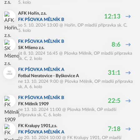
5. kolo
AFK Hořín, z.s.
12:13
FK PŠOVKA MĚLNÍK B
so 5. 10. 2024 13:00
@
Hořín
,
OP mladší přípravka sk. C,
5. kolo
FK PŠOVKA MĚLNÍK B
8:6
SK Mšeno z.s.
út 8. 10. 2024 16:45
@
Pšovka Mělník
,
OP mladší přípravka
sk. C, 2. kolo
FK PŠOVKA MĚLNÍK A
31:1
Fotbal Neratovice - Byškovice A
ne 13. 10. 2024 9:00
@
Pšovka Mělník
,
OP mladší přípravka
sk. A, 6. kolo
FK PŠOVKA MĚLNÍK B
22:5
FK Mělník 1909
ne 13. 10. 2024 11:00
@
Pšovka Mělník
,
OP mladší
přípravka sk. C, 6. kolo
FK Kralupy 1901,z.s.
7:18
FK PŠOVKA MĚLNÍK A
ne 20. 10. 2024 10:00
@
FK Kralupy 1901
,
OP mladší