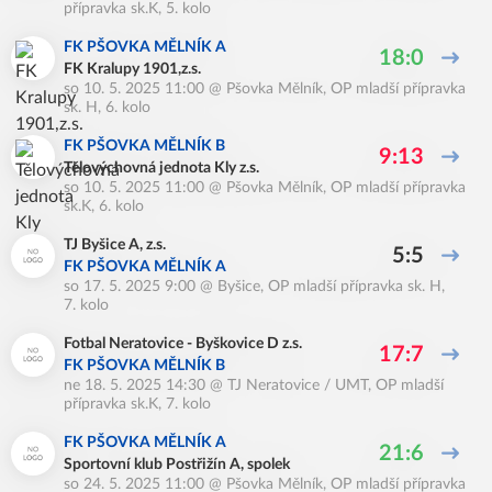
přípravka sk.K, 5. kolo
FK PŠOVKA MĚLNÍK A
18:0
FK Kralupy 1901,z.s.
so 10. 5. 2025 11:00
@
Pšovka Mělník
,
OP mladší přípravka
sk. H, 6. kolo
FK PŠOVKA MĚLNÍK B
9:13
Tělovýchovná jednota Kly z.s.
so 10. 5. 2025 11:00
@
Pšovka Mělník
,
OP mladší přípravka
sk.K, 6. kolo
TJ Byšice A, z.s.
5:5
FK PŠOVKA MĚLNÍK A
so 17. 5. 2025 9:00
@
Byšice
,
OP mladší přípravka sk. H,
7. kolo
Fotbal Neratovice - Byškovice D z.s.
17:7
FK PŠOVKA MĚLNÍK B
ne 18. 5. 2025 14:30
@
TJ Neratovice / UMT
,
OP mladší
přípravka sk.K, 7. kolo
FK PŠOVKA MĚLNÍK A
21:6
Sportovní klub Postřižín A, spolek
so 24. 5. 2025 11:00
@
Pšovka Mělník
,
OP mladší přípravka