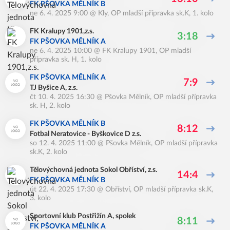
FK PŠOVKA MĚLNÍK B
ne 6. 4. 2025 9:00
@
Kly
,
OP mladší přípravka sk.K, 1. kolo
FK Kralupy 1901,z.s.
3:18
FK PŠOVKA MĚLNÍK A
ne 6. 4. 2025 10:00
@
FK Kralupy 1901
,
OP mladší
přípravka sk. H, 1. kolo
FK PŠOVKA MĚLNÍK A
7:9
TJ Byšice A, z.s.
čt 10. 4. 2025 16:30
@
Pšovka Mělník
,
OP mladší přípravka
sk. H, 2. kolo
FK PŠOVKA MĚLNÍK B
8:12
Fotbal Neratovice - Byškovice D z.s.
so 12. 4. 2025 11:00
@
Pšovka Mělník
,
OP mladší přípravka
sk.K, 2. kolo
Tělovýchovná jednota Sokol Obříství, z.s.
14:4
FK PŠOVKA MĚLNÍK B
út 22. 4. 2025 17:30
@
Obříství
,
OP mladší přípravka sk.K,
3. kolo
Sportovní klub Postřižín A, spolek
8:11
FK PŠOVKA MĚLNÍK A