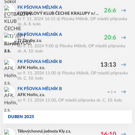
FK PŠOVKA MĚLNÍK A
26:6
FOTBALOVÝ KLUB ČECHIE KRALUPY n/V
čt 7. 11. 2024 16:15
@
Pšovka Mělník
,
OP mladší přípravka
LTAVOU, z.s.
sk. A, 8. kolo
FK PŠOVKA MĚLNÍK A
20:6
TJ Záryby, z.s.
so 9. 11. 2024 9:00
@
Pšovka Mělník
,
OP mladší přípravka
sk. A, 10. kolo
FK PŠOVKA MĚLNÍK B
13:13
AFK Hořín, z.s.
so 9. 11. 2024 11:00
@
Pšovka Mělník
,
OP mladší přípravka
sk. C, 10. kolo
FK PŠOVKA MĚLNÍK B
– : –
AFK Hořín, z.s.
so 9. 11. 2024 11:00
,
OP mladší přípravka sk. C, 10. kolo
DUBEN 2025
Tělovýchovná jednota Kly z.s.
16:10