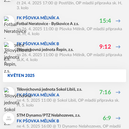
čt 24. 4. 2025 17:00
@
Postřížín
,
OP mladší přípravka sk. H,
3. kolo
FK PŠOVKA MĚLNÍK A
15:4
Fotbal Neratovice - Byškovice A z.s.
so 26. 4. 2025 11:00
@
Pšovka Mělník
,
OP mladší přípravka
sk. H, 4. kolo
FK PŠOVKA MĚLNÍK B
9:12
Tělovýchovná jednota Řepín, z.s.
so 26. 4. 2025 11:00
@
Pšovka Mělník
,
OP mladší přípravka
sk.K, 4. kolo
KVĚTEN 2025
Tělovýchovná jednota Sokol Libiš, z.s.
7:16
FK PŠOVKA MĚLNÍK A
ne 4. 5. 2025 11:00
@
Sokol Libiš
,
OP mladší přípravka sk.
H, 5. kolo
STM Dynamo/PTZ Nelahozeves, z.s.
6:9
FK PŠOVKA MĚLNÍK B
ne 4. 5. 2025 16:00
@
TJ Dynamo Nelahozeves
,
OP mladší