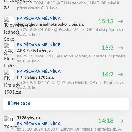
ne 22. 9. 2024 14:30
@
TJ Neratovice / UMT
,
OP mladší
přípravka sk. C, 3. kolo
FK PŠOVKA MĚLNÍK A
15:13
Tělovýchovná jednota Sokol Libiš, z.s.
ne 29. 9. 2024 9:00
@
Pšovka Mělník
,
OP mladší přípravka
sk. A, 4. kolo
FK PŠOVKA MĚLNÍK B
15:3
AFK Eletis Lužec, z.s.
ne 29. 9. 2024 11:00
@
Pšovka Mělník
,
OP mladší přípravka
sk. C, 4. kolo
FK PŠOVKA MĚLNÍK A
16:7
FK Kralupy 1901,z.s.
po 30. 9. 2024 16:45
@
Pšovka Mělník
,
OP mladší přípravka
sk. A, 2. kolo
ŘÍJEN 2024
TJ Záryby, z.s.
14:18
FK PŠOVKA MĚLNÍK A
so 5. 10. 2024 10:30
@
Záryby
,
OP mladší přípravka sk. A,