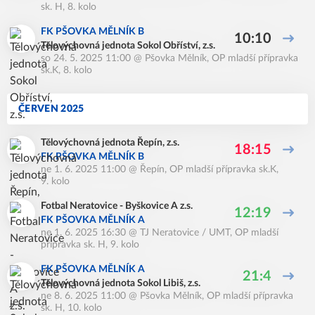
sk. H, 8. kolo
FK PŠOVKA MĚLNÍK B
10:10
Tělovýchovná jednota Sokol Obříství, z.s.
so 24. 5. 2025 11:00
@
Pšovka Mělník
,
OP mladší přípravka
sk.K, 8. kolo
ČERVEN 2025
Tělovýchovná jednota Řepín, z.s.
18:15
FK PŠOVKA MĚLNÍK B
ne 1. 6. 2025 11:00
@
Řepín
,
OP mladší přípravka sk.K,
9. kolo
Fotbal Neratovice - Byškovice A z.s.
12:19
FK PŠOVKA MĚLNÍK A
ne 1. 6. 2025 16:30
@
TJ Neratovice / UMT
,
OP mladší
přípravka sk. H, 9. kolo
FK PŠOVKA MĚLNÍK A
21:4
Tělovýchovná jednota Sokol Libiš, z.s.
ne 8. 6. 2025 11:00
@
Pšovka Mělník
,
OP mladší přípravka
sk. H, 10. kolo