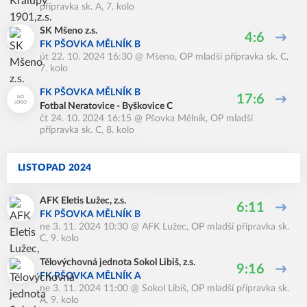
přípravka sk. A, 7. kolo
SK Mšeno z.s.
4:6
FK PŠOVKA MĚLNÍK B
út 22. 10. 2024 16:30
@
Mšeno
,
OP mladší přípravka sk. C,
7. kolo
FK PŠOVKA MĚLNÍK B
17:6
Fotbal Neratovice - Byškovice C
čt 24. 10. 2024 16:15
@
Pšovka Mělník
,
OP mladší
přípravka sk. C, 8. kolo
LISTOPAD 2024
AFK Eletis Lužec, z.s.
6:11
FK PŠOVKA MĚLNÍK B
ne 3. 11. 2024 10:30
@
AFK Lužec
,
OP mladší přípravka sk.
C, 9. kolo
Tělovýchovná jednota Sokol Libiš, z.s.
9:16
FK PŠOVKA MĚLNÍK A
ne 3. 11. 2024 11:00
@
Sokol Libiš
,
OP mladší přípravka sk.
A, 9. kolo