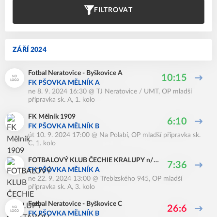
FILTROVAT
ZÁŘÍ 2024
Fotbal Neratovice - Byškovice A
10:15
FK PŠOVKA MĚLNÍK A
ne 8. 9. 2024 16:30
@
TJ Neratovice / UMT
,
OP mladší
přípravka sk. A, 1. kolo
FK Mělník 1909
6:10
FK PŠOVKA MĚLNÍK B
út 10. 9. 2024 17:00
@
Na Polabí
,
OP mladší přípravka sk.
C, 1. kolo
FOTBALOVÝ KLUB ČECHIE KRALUPY n/V
7:36
LTAVOU, z.s.
FK PŠOVKA MĚLNÍK A
ne 22. 9. 2024 13:00
@
Třebízského 945
,
OP mladší
přípravka sk. A, 3. kolo
Fotbal Neratovice - Byškovice C
26:6
FK PŠOVKA MĚLNÍK B