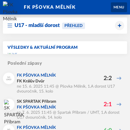
FK PŠOVKA MĚLNÍK
MENU
U17 - mladší dorost
PŘEHLED
VÝSLEDKY & AKTUÁLNÍ PROGRAM
Poslední zápasy
FK PŠOVKA MĚLNÍK
2:2
FK Králův Dvůr
ne 15. 6. 2025 11:45
@
Pšovka Mělník
,
1.A dorost U17
dvouročník, 15. kolo
SK SPARTAK Příbram
2:1
FK PŠOVKA MĚLNÍK
so 7. 6. 2025 11:45
@
Spartak Příbram / UMT
,
1.A dorost
U17 dvouročník, 14. kolo
FK PŠOVKA MĚLNÍK