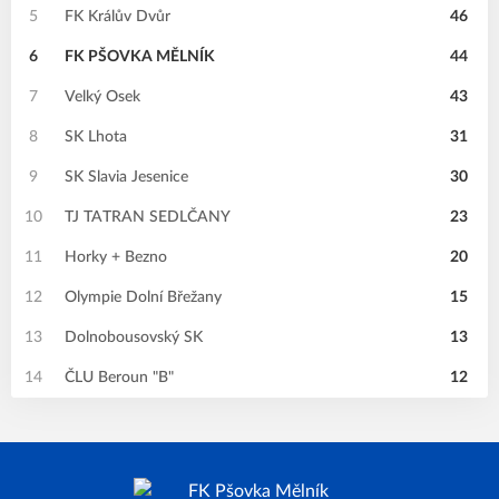
5
FK Králův Dvůr
46
6
FK PŠOVKA MĚLNÍK
44
7
Velký Osek
43
8
SK Lhota
31
9
SK Slavia Jesenice
30
10
TJ TATRAN SEDLČANY
23
11
Horky + Bezno
20
12
Olympie Dolní Břežany
15
13
Dolnobousovský SK
13
14
ČLU Beroun "B"
12