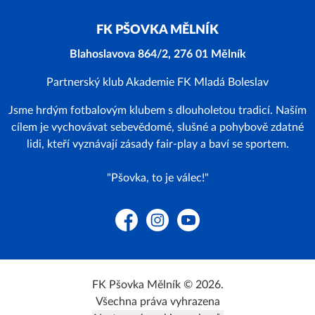
FK PŠOVKA MĚLNÍK
Blahoslavova 864/2, 276 01 Mělník
Partnerský klub Akademie FK Mladá Boleslav
Jsme hrdým fotbalovým klubem s dlouholetou tradicí. Naším
cílem je vychovávat sebevědomé, slušné a pohybově zdatné
lidi, kteří vyznávají zásady fair-play a baví se sportem.
"Pšovka, to je válec!"
Facebook
Instagram
YouTube
FK Pšovka Mělník © 2026.
Všechna práva vyhrazena