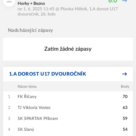
6:0
Horky + Bezno
ne 1. 6. 2025 11:45
@
Pšovka Mělník
,
1.A dorost U17
dvouročník, 26. kolo
Nadcházející zápasy
Zatím žádné zápasy
1.A DOROST U17 DVOUROČNÍK
Název týmu
Body
1
FK Říčany
70
2
TJ Viktoria Vestec
63
3
SK SPARTAK Příbram
59
4
SK Slaný
54