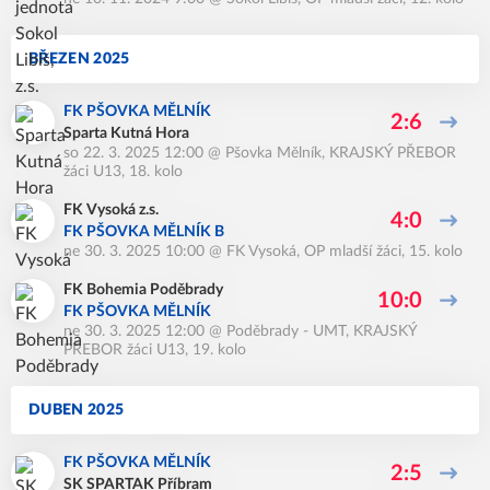
BŘEZEN 2025
FK PŠOVKA MĚLNÍK
2:6
Sparta Kutná Hora
so 22. 3. 2025 12:00
@
Pšovka Mělník
,
KRAJSKÝ PŘEBOR
žáci U13, 18. kolo
FK Vysoká z.s.
4:0
FK PŠOVKA MĚLNÍK B
ne 30. 3. 2025 10:00
@
FK Vysoká
,
OP mladší žáci, 15. kolo
FK Bohemia Poděbrady
10:0
FK PŠOVKA MĚLNÍK
ne 30. 3. 2025 12:00
@
Poděbrady - UMT
,
KRAJSKÝ
PŘEBOR žáci U13, 19. kolo
DUBEN 2025
FK PŠOVKA MĚLNÍK
2:5
SK SPARTAK Příbram