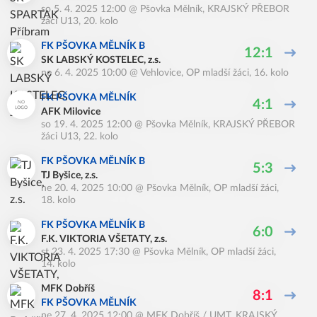
so 5. 4. 2025 12:00
@
Pšovka Mělník
,
KRAJSKÝ PŘEBOR
žáci U13, 20. kolo
FK PŠOVKA MĚLNÍK B
12:1
SK LABSKÝ KOSTELEC, z.s.
ne 6. 4. 2025 10:00
@
Vehlovice
,
OP mladší žáci, 16. kolo
FK PŠOVKA MĚLNÍK
4:1
AFK Milovice
so 19. 4. 2025 12:00
@
Pšovka Mělník
,
KRAJSKÝ PŘEBOR
žáci U13, 22. kolo
FK PŠOVKA MĚLNÍK B
5:3
TJ Byšice, z.s.
ne 20. 4. 2025 10:00
@
Pšovka Mělník
,
OP mladší žáci,
18. kolo
FK PŠOVKA MĚLNÍK B
6:0
F.K. VIKTORIA VŠETATY, z.s.
st 23. 4. 2025 17:30
@
Pšovka Mělník
,
OP mladší žáci,
14. kolo
MFK Dobříš
8:1
FK PŠOVKA MĚLNÍK
ne 27. 4. 2025 12:00
@
MFK Dobříš / UMT
,
KRAJSKÝ