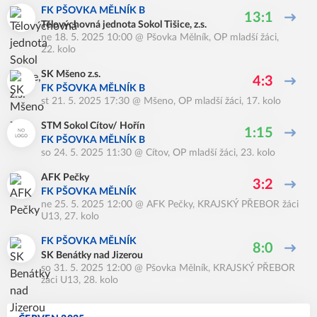
FK PŠOVKA MĚLNÍK B
13:1
Tělovýchovná jednota Sokol Tišice, z.s.
ne 18. 5. 2025 10:00
@
Pšovka Mělník
,
OP mladší žáci,
22. kolo
SK Mšeno z.s.
4:3
FK PŠOVKA MĚLNÍK B
st 21. 5. 2025 17:30
@
Mšeno
,
OP mladší žáci, 17. kolo
STM Sokol Cítov/ Hořín
1:15
FK PŠOVKA MĚLNÍK B
so 24. 5. 2025 11:30
@
Cítov
,
OP mladší žáci, 23. kolo
AFK Pečky
3:2
FK PŠOVKA MĚLNÍK
ne 25. 5. 2025 12:00
@
AFK Pečky
,
KRAJSKÝ PŘEBOR žáci
U13, 27. kolo
FK PŠOVKA MĚLNÍK
8:0
SK Benátky nad Jizerou
so 31. 5. 2025 12:00
@
Pšovka Mělník
,
KRAJSKÝ PŘEBOR
žáci U13, 28. kolo