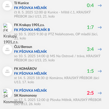
TJ Kunice
0:4
FK PŠOVKA MĚLNÍK
čt 8. 5. 2025 12:00
@
Kunice - hřiště č.1
,
KRAJSKÝ
PŘEBOR žáci U13, 21. kolo
FK Kralupy 1901,z.s.
1:7
FK PŠOVKA MĚLNÍK B
so 10. 5. 2025 9:30
@
PTZ Nelahozeves
,
OP mladší žáci,
21. kolo
ČLU Beroun
3:4
FK PŠOVKA MĚLNÍK
so 10. 5. 2025 14:00
@
MS Na Ostrově / tráva
,
KRAJSKÝ
PŘEBOR žáci U13, 25. kolo
FK KOMÁROV
1:5
FK PŠOVKA MĚLNÍK
st 14. 5. 2025 18:30
@
Komárov
,
KRAJSKÝ PŘEBOR žáci
U13, 17. kolo
FK PŠOVKA MĚLNÍK
2:5
SK Kosmonosy
so 17. 5. 2025 12:00
@
Pšovka Mělník
,
KRAJSKÝ PŘEBOR
žáci U13, 26. kolo