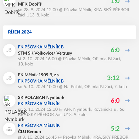
1:0
MFK Dobříš
so 28. 9. 2024 12:00
@
Pšovka Mělník
,
KRAJSKÝ PŘEBOR
žáci U13, 8. kolo
ŘÍJEN 2024
FK PŠOVKA MĚLNÍK B
6:0
STM SK Vojkovice/ Veltrusy
st 2. 10. 2024 16:00
@
Pšovka Mělník
,
OP mladší žáci,
13. kolo
FK Mělník 1909 B, z.s.
3:12
FK PŠOVKA MĚLNÍK B
so 5. 10. 2024 10:00
@
Na Polabí
,
OP mladší žáci, 7. kolo
SK POLABAN Nymburk
6:0
FK PŠOVKA MĚLNÍK
so 5. 10. 2024 12:00
@
AFK Nymburk, Kovanická ul. 66
,
KRAJSKÝ PŘEBOR žáci U13, 9. kolo
FK PŠOVKA MĚLNÍK
5:2
ČLU Beroun
st 9. 10. 2024 16:45
@
Pšovka Mělník
,
KRAJSKÝ PŘEBOR