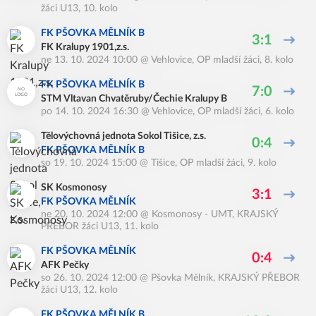
žáci U13, 10. kolo
FK PŠOVKA MĚLNÍK B
3:1
FK Kralupy 1901,z.s.
ne 13. 10. 2024 10:00
@
Vehlovice
,
OP mladší žáci, 8. kolo
FK PŠOVKA MĚLNÍK B
7:0
STM Vltavan Chvatěruby/Čechie Kralupy B
po 14. 10. 2024 16:30
@
Vehlovice
,
OP mladší žáci, 6. kolo
Tělovýchovná jednota Sokol Tišice, z.s.
0:4
FK PŠOVKA MĚLNÍK B
so 19. 10. 2024 15:00
@
Tišice
,
OP mladší žáci, 9. kolo
SK Kosmonosy
3:1
FK PŠOVKA MĚLNÍK
ne 20. 10. 2024 12:00
@
Kosmonosy - UMT
,
KRAJSKÝ
PŘEBOR žáci U13, 11. kolo
FK PŠOVKA MĚLNÍK
0:4
AFK Pečky
so 26. 10. 2024 12:00
@
Pšovka Mělník
,
KRAJSKÝ PŘEBOR
žáci U13, 12. kolo
FK PŠOVKA MĚLNÍK B