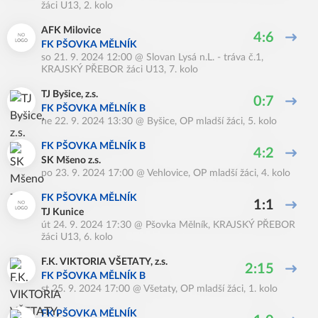
žáci U13, 2. kolo
AFK Milovice
4:6
FK PŠOVKA MĚLNÍK
so 21. 9. 2024 12:00
@
Slovan Lysá n.L. - tráva č.1
,
KRAJSKÝ PŘEBOR žáci U13, 7. kolo
TJ Byšice, z.s.
0:7
FK PŠOVKA MĚLNÍK B
ne 22. 9. 2024 13:30
@
Byšice
,
OP mladší žáci, 5. kolo
FK PŠOVKA MĚLNÍK B
4:2
SK Mšeno z.s.
po 23. 9. 2024 17:00
@
Vehlovice
,
OP mladší žáci, 4. kolo
FK PŠOVKA MĚLNÍK
1:1
TJ Kunice
út 24. 9. 2024 17:30
@
Pšovka Mělník
,
KRAJSKÝ PŘEBOR
žáci U13, 6. kolo
F.K. VIKTORIA VŠETATY, z.s.
2:15
FK PŠOVKA MĚLNÍK B
st 25. 9. 2024 17:00
@
Všetaty
,
OP mladší žáci, 1. kolo
FK PŠOVKA MĚLNÍK