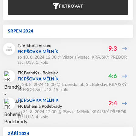
FILTROVAT
SRPEN 2024
TJ Viktoria Vestec
9:3
FK PŠOVKA MĚLNÍK
so 10. 8. 2024 12:00
@
Viktoria Vestec
,
KRAJSKÝ PŘEBOR
žáci U13, 1. kolo
FK Brandýs - Boleslav
4:6
FK PŠOVKA MĚLNÍK
st 28. 8. 2024 18:00
@
Lázeňská ul., St. Boleslav
,
KRAJSKÝ
PŘEBOR žáci U13, 15. kolo
FK PŠOVKA MĚLNÍK
2:4
FK Bohemia Poděbrady
so 31. 8. 2024 12:00
@
Pšovka Mělník
,
KRAJSKÝ PŘEBOR
žáci U13, 4. kolo
ZÁŘÍ 2024