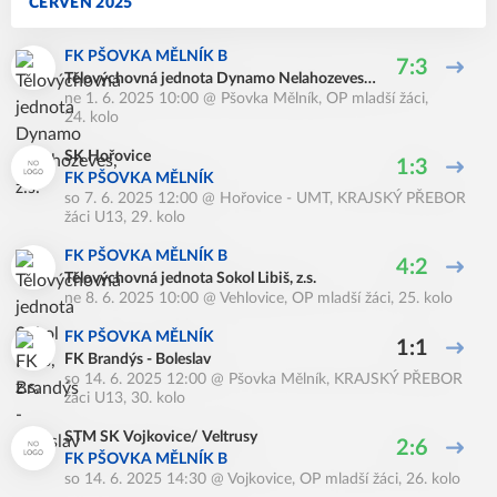
ČERVEN 2025
FK PŠOVKA MĚLNÍK B
7:3
Tělovýchovná jednota Dynamo Nelahozeves,
ne 1. 6. 2025 10:00
@
Pšovka Mělník
,
OP mladší žáci,
z.s.
24. kolo
SK Hořovice
1:3
FK PŠOVKA MĚLNÍK
so 7. 6. 2025 12:00
@
Hořovice - UMT
,
KRAJSKÝ PŘEBOR
žáci U13, 29. kolo
FK PŠOVKA MĚLNÍK B
4:2
Tělovýchovná jednota Sokol Libiš, z.s.
ne 8. 6. 2025 10:00
@
Vehlovice
,
OP mladší žáci, 25. kolo
FK PŠOVKA MĚLNÍK
1:1
FK Brandýs - Boleslav
so 14. 6. 2025 12:00
@
Pšovka Mělník
,
KRAJSKÝ PŘEBOR
žáci U13, 30. kolo
STM SK Vojkovice/ Veltrusy
2:6
FK PŠOVKA MĚLNÍK B
so 14. 6. 2025 14:30
@
Vojkovice
,
OP mladší žáci, 26. kolo