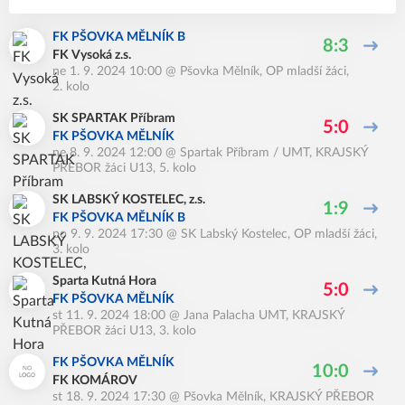
FK PŠOVKA MĚLNÍK B
8:3
FK Vysoká z.s.
ne 1. 9. 2024 10:00
@
Pšovka Mělník
,
OP mladší žáci,
2. kolo
SK SPARTAK Příbram
5:0
FK PŠOVKA MĚLNÍK
ne 8. 9. 2024 12:00
@
Spartak Příbram / UMT
,
KRAJSKÝ
PŘEBOR žáci U13, 5. kolo
SK LABSKÝ KOSTELEC, z.s.
1:9
FK PŠOVKA MĚLNÍK B
po 9. 9. 2024 17:30
@
SK Labský Kostelec
,
OP mladší žáci,
3. kolo
Sparta Kutná Hora
5:0
FK PŠOVKA MĚLNÍK
st 11. 9. 2024 18:00
@
Jana Palacha UMT
,
KRAJSKÝ
PŘEBOR žáci U13, 3. kolo
FK PŠOVKA MĚLNÍK
10:0
FK KOMÁROV
st 18. 9. 2024 17:30
@
Pšovka Mělník
,
KRAJSKÝ PŘEBOR