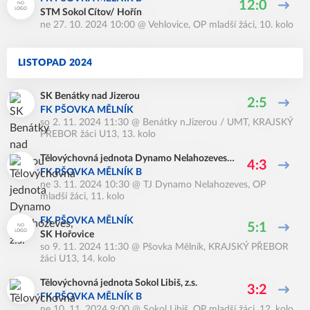
12:0
STM Sokol Cítov/ Hořín
ne 27. 10. 2024 10:00
@
Vehlovice
,
OP mladší žáci, 10. kolo
LISTOPAD 2024
SK Benátky nad Jizerou
2:5
FK PŠOVKA MĚLNÍK
so 2. 11. 2024 11:30
@
Benátky n.Jizerou / UMT
,
KRAJSKÝ
PŘEBOR žáci U13, 13. kolo
Tělovýchovná jednota Dynamo Nelahozeves,
4:3
z.s.
FK PŠOVKA MĚLNÍK B
ne 3. 11. 2024 10:30
@
TJ Dynamo Nelahozeves
,
OP
mladší žáci, 11. kolo
FK PŠOVKA MĚLNÍK
5:1
SK Hořovice
so 9. 11. 2024 11:30
@
Pšovka Mělník
,
KRAJSKÝ PŘEBOR
žáci U13, 14. kolo
Tělovýchovná jednota Sokol Libiš, z.s.
3:2
FK PŠOVKA MĚLNÍK B
ne 10. 11. 2024 9:00
@
Sokol Libiš
,
OP mladší žáci, 12. kolo