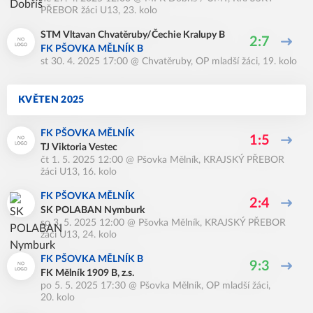
PŘEBOR žáci U13, 23. kolo
STM Vltavan Chvatěruby/Čechie Kralupy B
2:7
FK PŠOVKA MĚLNÍK B
st 30. 4. 2025 17:00
@
Chvatěruby
,
OP mladší žáci, 19. kolo
KVĚTEN 2025
FK PŠOVKA MĚLNÍK
1:5
TJ Viktoria Vestec
čt 1. 5. 2025 12:00
@
Pšovka Mělník
,
KRAJSKÝ PŘEBOR
žáci U13, 16. kolo
FK PŠOVKA MĚLNÍK
2:4
SK POLABAN Nymburk
so 3. 5. 2025 12:00
@
Pšovka Mělník
,
KRAJSKÝ PŘEBOR
žáci U13, 24. kolo
FK PŠOVKA MĚLNÍK B
9:3
FK Mělník 1909 B, z.s.
po 5. 5. 2025 17:30
@
Pšovka Mělník
,
OP mladší žáci,
20. kolo